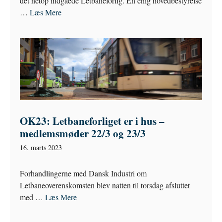
det netop indgåede Letbaneforlig. En enig hovedbestyrelse
…
Læs Mere
OK23: Letbaneforliget er i hus –
medlemsmøder 22/3 og 23/3
16. marts 2023
Forhandlingerne med Dansk Industri om
Letbaneoverenskomsten blev natten til torsdag afsluttet
med …
Læs Mere