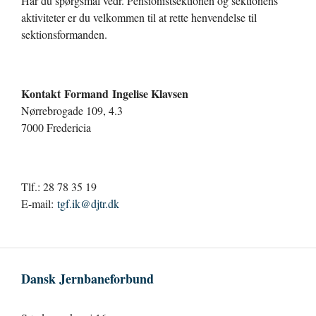
Har du spørgsmål vedr. Pensionistsektionen og sektionens
aktiviteter er du velkommen til at rette henvendelse til
sektionsformanden.
Kontakt
Formand Ingelise Klavsen
Nørrebrogade 109, 4.3
7000 Fredericia
Tlf.: 28 78 35 19
E-mail:
tgf.ik@djtr.dk
Dansk Jernbaneforbund