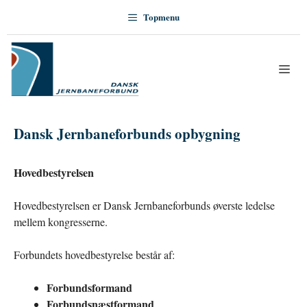
Hop
Topmenu
til
indhold
Me
Dansk Jernbaneforbunds opbygning
Hovedbestyrelsen
Hovedbestyrelsen er Dansk Jernbaneforbunds øverste ledelse
mellem kongresserne.
Forbundets hovedbestyrelse består af:
Forbundsformand
Forbundsnæstformand