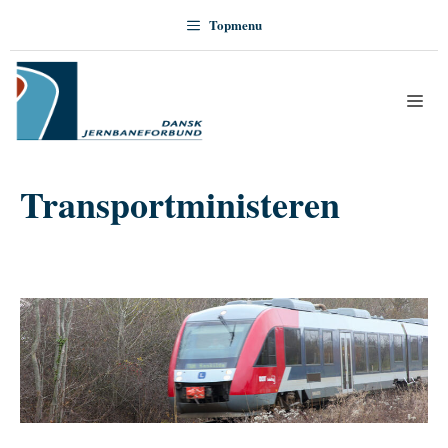
Hop
Topmenu
til
indhold
Me
Transportministeren