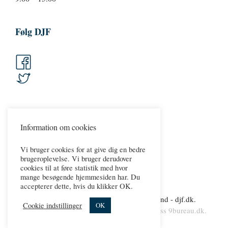
Følg DJF
Information om cookies
Vi bruger cookies for at give dig en bedre
brugeroplevelse. Vi bruger derudover
cookies til at føre statistik med hvor
mange besøgende hjemmesiden har. Du
accepterer dette, hvis du klikker OK.
Copyright 2026 © Dansk Jernbaneforbund - djf.dk.
Cookie indstillinger
OK
Persondatapolitik.
Cookies
.
web & wordpress
9bureau.dk
.