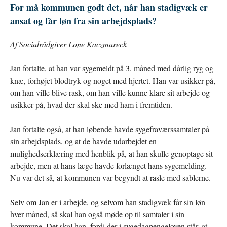
For må kommunen godt det, når han stadigvæk er
ansat og får løn fra sin arbejdsplads?
Af Socialrådgiver Lone Kaczmareck
Jan fortalte, at han var sygemeldt på 3. måned med dårlig ryg og
knæ, forhøjet blodtryk og noget med hjertet. Han var usikker på,
om han ville blive rask, om han ville kunne klare sit arbejde og
usikker på, hvad der skal ske med ham i fremtiden.
Jan fortalte også, at han løbende havde sygefraværssamtaler på
sin arbejdsplads, og at de havde udarbejdet en
mulighedserklæring med henblik på, at han skulle genoptage sit
arbejde, men at hans læge havde forlænget hans sygemelding.
Nu var det så, at kommunen var begyndt at rasle med sablerne.
Selv om Jan er i arbejde, og selvom han stadigvæk får sin løn
hver måned, så skal han også møde op til samtaler i sin
kommune. Det skal han, fordi der i sygedagpengeloven står, at