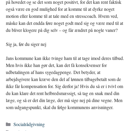
på hovedet og se det som noget positivt, for det kan rent faktisk
også være en god mulighed for at komme til at dyrke noget
motion eller komme til at tale med en stresscoach. Hvem ved,
måske kan det endda føre noget godt med sig og være med til at
du bliver klogere på dig selv – og får ændret på nogle vaner?
Sig ja, før du siger nej
Jans kommune kan ikke tvinge ham til at tage imod deres tilbud.
Men hvis ikke han gør det, kan det få konsekvenser for
udbetalingen af hans sygedagpenge. Det betyder, at
arbejdsgivere kan kræve den del af lønnen tilbagebetalt som de
ikke får kompensation for. Sig derfor ja! Hvis du så er i tvivl om
du kan klare det rent helbredsmæssigt, så tag en snak med din
læge, og så er det din læge, der må sige nej på dine vegne. Men
som udgangspunkt, skal du følge kommunens anvisninger.
Kategorier
Socialrådgivning