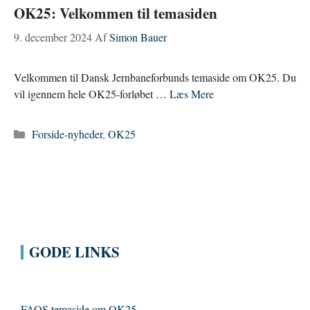
OK25: Velkommen til temasiden
9. december 2024
Af
Simon Bauer
Velkommen til Dansk Jernbaneforbunds temaside om OK25. Du
vil igennem hele OK25-forløbet …
Læs Mere
Kategorier
Forside-nyheder
,
OK25
GODE LINKS
FAOS temaside om OK25