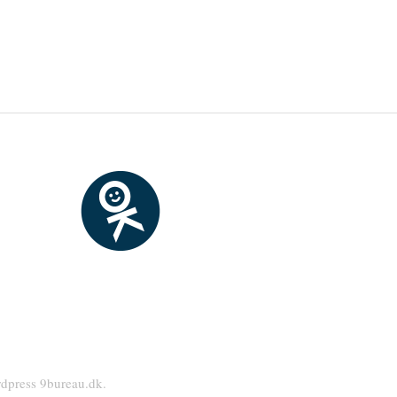
dpress
9bureau.dk
.