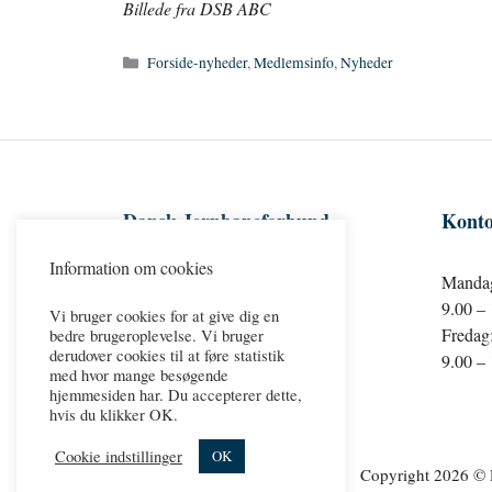
Billede fra DSB ABC
Kategorier
Forside-nyheder
,
Medlemsinfo
,
Nyheder
Dansk Jernbaneforbund
Konto
Information om cookies
Søndermarksvej 16
Mandag
2500 Valby
9.00 –
Vi bruger cookies for at give dig en
dj@djf.dk
Fredag
bedre brugeroplevelse. Vi bruger
derudover cookies til at føre statistik
Telefon:
36 13 25 00
9.00 –
med hvor mange besøgende
hjemmesiden har. Du accepterer dette,
hvis du klikker OK.
Cookie indstillinger
OK
Copyright 2026 © D