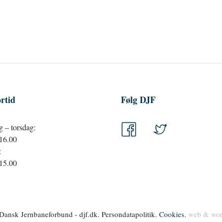
rtid
Følg DJF
 – torsdag:
 16.00
:
 15.00
ansk Jernbaneforbund - djf.dk. Persondatapolitik.
Cookies
.
web & wor