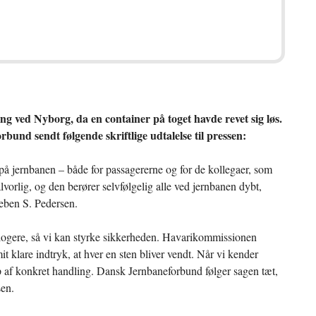
ning ved Nyborg, da en container på toget havde revet sig løs.
und sendt følgende skriftlige udtalelse til pressen:
n på jernbanen – både for passagererne og for de kollegaer, som
vorlig, og den berører selvfølgelig alle ved jernbanen dybt,
eben S. Pedersen.
klogere, så vi kan styrke sikkerheden. Havarikommissionen
 klare indtryk, at hver en sten bliver vendt. Når vi kender
 af konkret handling. Dansk Jernbaneforbund følger sagen tæt,
sen.