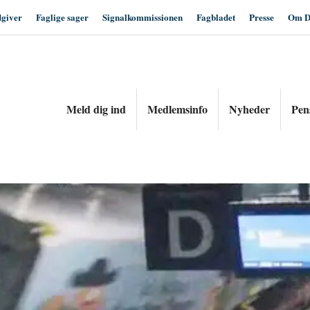
dgiver
Faglige sager
Signalkommissionen
Fagbladet
Presse
Om D
Meld dig ind
Medlemsinfo
Nyheder
Pen