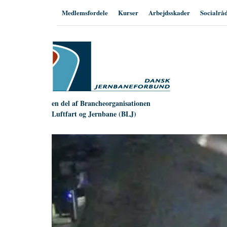
Hop
Medlemsfordele
Kurser
Arbejdsskader
Socialrå
til
indhold
en del af Brancheorganisationen
Luftfart og Jernbane (BLJ)