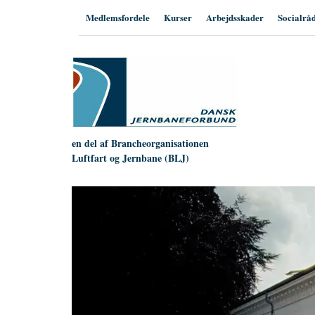
Hop
Medlemsfordele
Kurser
Arbejdsskader
Socialrå
til
indhold
en del af Brancheorganisationen
Luftfart og Jernbane (BLJ)