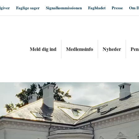
dgiver
Faglige sager
Signalkommissionen
Fagbladet
Presse
Om D
Meld dig ind
Medlemsinfo
Nyheder
Pen