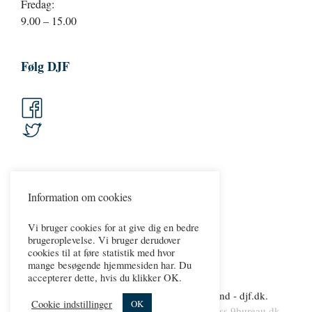
Fredag:
9.00 – 15.00
Følg DJF
Information om cookies
Vi bruger cookies for at give dig en bedre
brugeroplevelse. Vi bruger derudover
cookies til at føre statistik med hvor
mange besøgende hjemmesiden har. Du
accepterer dette, hvis du klikker OK.
Copyright 2026 © Dansk Jernbaneforbund - djf.dk.
Cookie indstillinger
OK
Persondatapolitik.
Cookies
.
web & wordpress
9bureau.dk
.