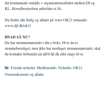
det kommunale område + organisationsaftalen mellem DJ og
KL. Hovedbestyrelsen anbefaler et JA.
Du finder alle forlig og aftaler på vores OK21 temaside:
www.djf.dk/ok21
HVAD SÅ NU?
Du har stemmematerialet i din e-boks. Hvis du er
stemmeberettiget, men ikke har modtaget stemmematerialet, skal
du kontakte forbundet på
djf@djf.dk
eller ringe til os.
Kategorier
Forside-nyheder
,
Medlemsinfo
,
Nyheder
,
OK21
,
Overenskomster og aftaler