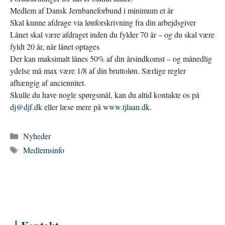
Medlem af Dansk Jernbaneforbund i minimum et år
Skal kunne afdrage via lønforskrivning fra din arbejdsgiver
Lånet skal være afdraget inden du fylder 70 år – og du skal være
fyldt 20 år, når lånet optages
Der kan maksimalt lånes 50% af din årsindkomst – og månedlig
ydelse må max være 1/8 af din bruttoløn. Særlige regler
afhængig af anciennitet.
Skulle du have nogle spørgsmål, kan du altid kontakte os på
dj@djf.dk
eller læse mere på
www.tjlaan.dk
.
Kategorier
Nyheder
Tags
Medlemsinfo