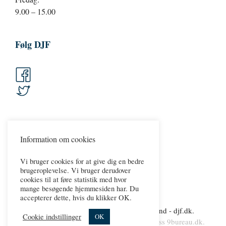
9.00 – 15.00
Følg DJF
Information om cookies
Vi bruger cookies for at give dig en bedre
brugeroplevelse. Vi bruger derudover
cookies til at føre statistik med hvor
mange besøgende hjemmesiden har. Du
accepterer dette, hvis du klikker OK.
Copyright 2026 © Dansk Jernbaneforbund - djf.dk.
Cookie indstillinger
OK
Persondatapolitik.
Cookies
.
web & wordpress
9bureau.dk
.