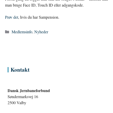
man bruge Face ID, Touch ID eller adgangskode.
Prøv det
, hvis du har Sampension.
Kategorier
Medlemsinfo
,
Nyheder
Kontakt
Dansk Jernbaneforbund
Søndermarksvej 16
2500 Valby