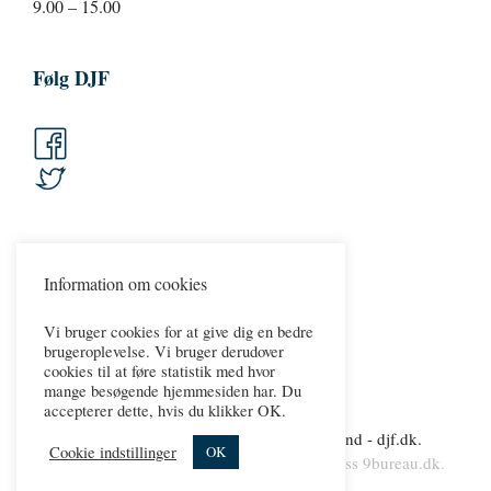
9.00 – 15.00
Følg DJF
Information om cookies
Vi bruger cookies for at give dig en bedre
brugeroplevelse. Vi bruger derudover
cookies til at føre statistik med hvor
mange besøgende hjemmesiden har. Du
accepterer dette, hvis du klikker OK.
Copyright 2026 © Dansk Jernbaneforbund - djf.dk.
Cookie indstillinger
OK
Persondatapolitik.
Cookies
.
web & wordpress
9bureau.dk
.