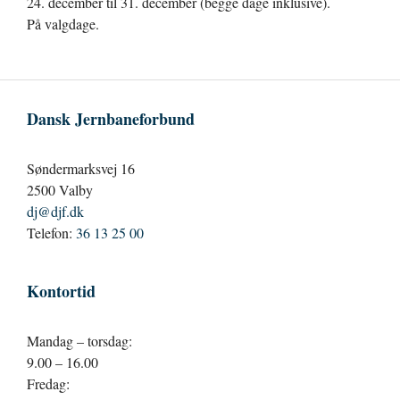
24. december til 31. december (begge dage inklusive).
På valgdage.
Dansk Jernbaneforbund
Søndermarksvej 16
2500 Valby
dj@djf.dk
Telefon:
36 13 25 00
Kontortid
Mandag – torsdag:
9.00 – 16.00
Fredag: