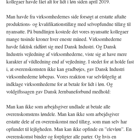
kollegaer havde fået alt for lidt i løn siden april 2019.
Man havde fra virksomhedernes side forsøgt at erstatte aftalte
produktions- og kvalifikationstillæg med selvopfundne tillæg til
nyansatte. På bundlinjen kostede det vores nyansatte kollegaer
mange tusinde kroner hver eneste måned. Virksomhederne
havde faktisk rådført sig med Dansk Industri. Og Dansk
Industris vejledning af virksomhederne, viste sig at have mere
karakter af vildledning end af vejledning. I stedet for at holde fast
i, at overenskomsten ikke kan gradbøjes, gav Dansk Industri
virksomhederne løbepas. Vores reaktion var selvfølgelig at
indklage virksomhederne for at betale for lidt i løn. Og
voldgiftssagen gav Dansk Jernbaneforbund medhold:
Man kan ikke som arbejdsgiver undlade at betale alle
overenskomstens løndele. Man kan ikke som arbejdsgiver
erstatte dele af en overenskomst med tillæg, som man selv har
opfundet til lejligheden. Man kan ikke opfinde en ”elevløn”. En
overenskomst binder og forpligter alle parter. Og hvis en