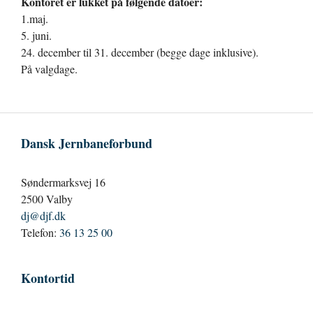
Kontoret er lukket på følgende datoer:
1.maj.
5. juni.
24. december til 31. december (begge dage inklusive).
På valgdage.
Dansk Jernbaneforbund
Søndermarksvej 16
2500 Valby
dj@djf.dk
Telefon:
36 13 25 00
Kontortid