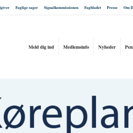
dgiver
Faglige sager
Signalkommissionen
Fagbladet
Presse
Om D
Meld dig ind
Medlemsinfo
Nyheder
Pen