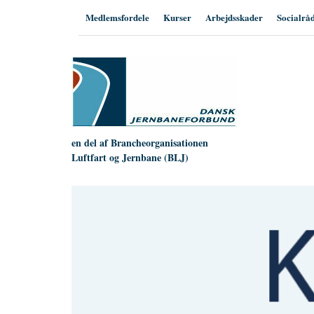
Hop
Medlemsfordele
Kurser
Arbejdsskader
Socialrå
til
indhold
en del af Brancheorganisationen
Luftfart og Jernbane (BLJ)