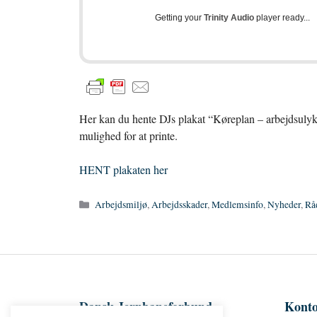
Getting your
Trinity Audio
player ready...
Her kan du hente DJs plakat “Køreplan – arbejdsulykk
mulighed for at printe.
HENT plak
aten her
Kategorier
Arbejdsmiljø
,
Arbejdsskader
,
Medlemsinfo
,
Nyheder
,
Rå
Dansk Jernbaneforbund
Konto