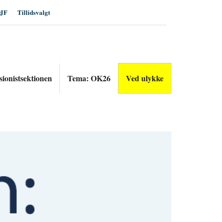
JF
Tillidsvalgt
sionistsektionen
Tema: OK26
Ved ulykke