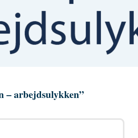
n – arbejdsulykken”