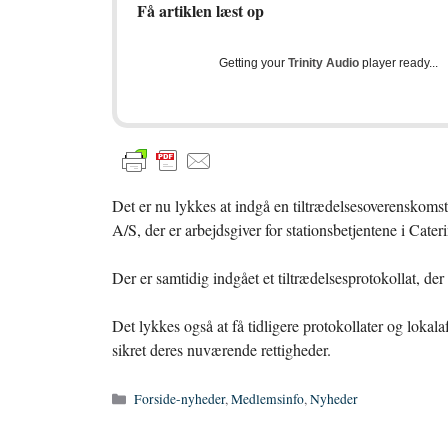
Få artiklen læst op
Getting your
Trinity Audio
player ready...
Det er nu lykkes at indgå en tiltrædelsesoverenskom
A/S, der er arbejdsgiver for stationsbetjentene i Cater
Der er samtidig indgået et tiltrædelsesprotokollat, de
Det lykkes også at få tidligere protokollater og lokal
sikret deres nuværende rettigheder.
Kategorier
Forside-nyheder
,
Medlemsinfo
,
Nyheder