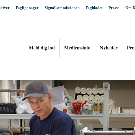
dgiver
Faglige sager
Signalkommissionen
Fagbladet
Presse
Om D
Meld dig ind
Medlemsinfo
Nyheder
Pen