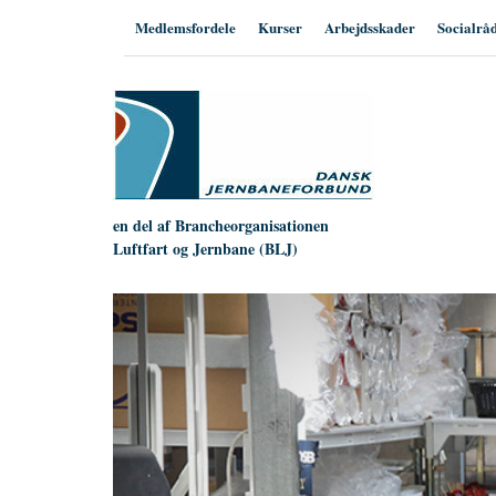
Hop
Medlemsfordele
Kurser
Arbejdsskader
Socialrå
til
indhold
en del af Brancheorganisationen
Luftfart og Jernbane (BLJ)