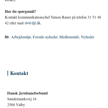
Har du spørgsmål?
Kontakt kommunikationschef Simon Bauer på telefon 31 51 48
42 eller mail
sb@djf.dk
.
Kategorier
Arbejdsmiljø
,
Forside-nyheder
,
Medlemsinfo
,
Nyheder
Kontakt
Dansk Jernbaneforbund
Søndermarksvej 16
2500 Valby