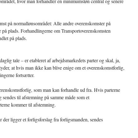
mrådet, hvor man forhandler en minimumsløn central og senere
st på normallønsområdet: Alle andre overenskomster på
 er på plads. Forhandlingerne om Transportoverenskomsten
dlet på plads.
daglig tale – er etableret af arbejdsmarkedets parter og skal, ja,
tyder, at hvis man ikke kan blive enige om et overenskomstforlig,
ingerne fortsætter.
verenskomstforlig, som man kan forhandle ud fra. Hvis parterne
lag sendes til afstemning på samme måde som et
rterne kommer til afstemning.
r der ligger et forligsforslag fra forligsmanden, sendes