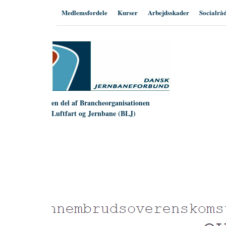
Hop
Medlemsfordele
Kurser
Arbejdsskader
Socialrå
til
indhold
en del af Brancheorganisationen
Luftfart og Jernbane (BLJ)