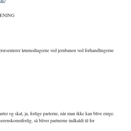
dk/
RENING
epræsenterer lønmodtagerne ved jernbanen ved forhandlingerne
arter og skal, ja, forlige parterne, når man ikke kan blive enige.
renskomstforlig, så bliver partnerne indkaldt til for