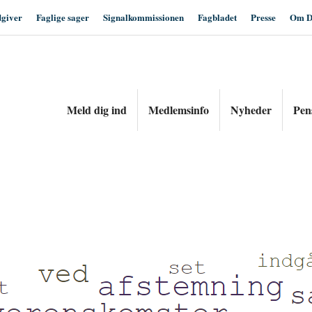
dgiver
Faglige sager
Signalkommissionen
Fagbladet
Presse
Om D
Meld dig ind
Medlemsinfo
Nyheder
Pen