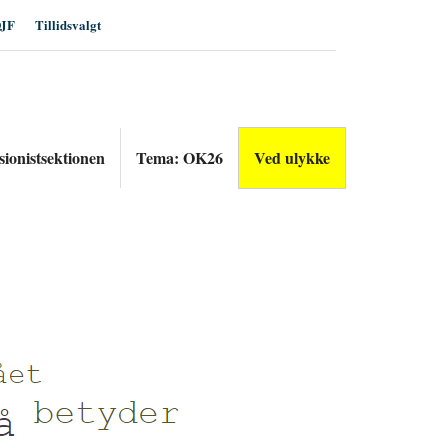
JF
Tillidsvalgt
sionistsektionen
Tema: OK26
Ved ulykke