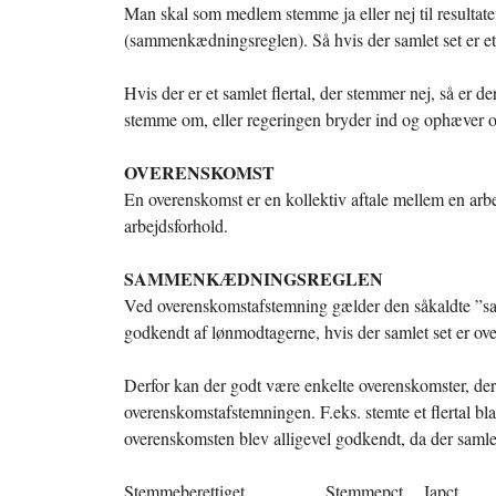
Man skal som medlem stemme ja eller nej til resulta
(sammenkædningsreglen). Så hvis der samlet set er et f
Hvis der er et samlet flertal, der stemmer nej, så er der
stemme om, eller regeringen bryder ind og ophæver ove
OVERENSKOMST
En overenskomst er en kollektiv aftale mellem en ar
arbejdsforhold.
SAMMENKÆDNINGSREGLEN
Ved overenskomstafstemning gælder den såkaldte ”sa
godkendt af lønmodtagerne, hvis der samlet set er ove
Derfor kan der godt være enkelte overenskomster, der 
overenskomstafstemningen. F.eks. stemte et flertal b
overenskomsten blev alligevel godkendt, da der samlet 
Stemmeberettiget Stemmepct. Japct.