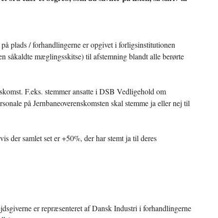
å plads / forhandlingerne er opgivet i forligsinstitutionen
n såkaldte mæglingsskitse) til afstemning blandt alle berørte
omst. F.eks. stemmer ansatte i DSB Vedligehold om
sonale på Jernbaneoverenskomsten skal stemme ja eller nej til
 der samlet set er +50%, der har stemt ja til deres
jdsgiverne er repræsenteret af Dansk Industri i forhandlingerne