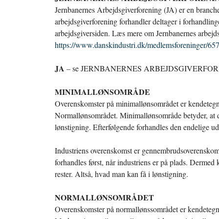
Jernbanernes Arbejdsgiverforening (JA) er en branch
arbejdsgiverforening forhandler deltager i forhand
arbejdsgiversiden. Læs mere om Jernbanernes arbejds
https://www.danskindustri.dk/medlemsforeninger/657
JA
– se JERNBANERNES ARBEJDSGIVERFO
MINIMALLØNSOMRÅDE
Overenskomster på minimallønsområdet er kendetegne
Normallønsområdet. Minimallønsområde betyder, at de
lønstigning. Efterfølgende forhandles den endelige u
Industriens overenskomst er gennembrudsoverenskom
forhandles først, når industriens er på plads. Derme
rester. Altså, hvad man kan få i lønstigning.
NORMALLØNSOMRÅDET
Overenskomster på normallønssområdet er kendetegnet