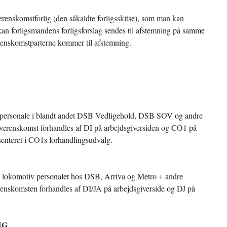
verenskomstforlig (den såkaldte forligsskitse), som man kan
 kan forligsmandens forligsforslag sendes til afstemning på samme
renskomstparterne kommer til afstemning.
onspersonale i blandt andet DSB Vedligehold, DSB SOV og andre
 overenskomst forhandles af DI på arbejdsgiversiden og CO1 på
enteret i CO1s forhandlingsudvalg.
 lokomotiv personalet hos DSB, Arriva og Metro + andre
renskomsten forhandles af DI/JA på arbejdsgiverside og DJ på
NG