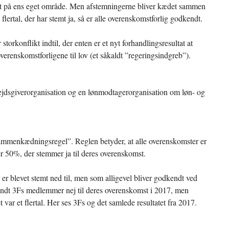
tet på ens eget område. Men afstemningerne bliver kædet sammen
lertal, der har stemt ja, så er alle overenskomstforlig godkendt.
 storkonflikt indtil, der enten er et nyt forhandlingsresultat at
renskomstforligene til lov (et såkaldt ”regeringsindgreb”).
bejdsgiverorganisation og en lønmodtagerorganisation om løn- og
mmenkædningsregel”. Reglen betyder, at alle overenskomster er
r 50%, der stemmer ja til deres overenskomst.
er blevet stemt ned til, men som alligevel bliver godkendt ved
landt 3Fs medlemmer nej til deres overenskomst i 2017, men
var et flertal. Her ses 3Fs og det samlede resultatet fra 2017.