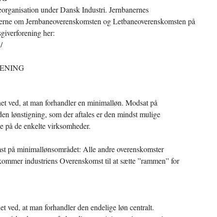
eorganisation under Dansk Industri. Jernbanernes
lingerne om Jernbaneoverenskomsten og Letbaneoverenskomsten på
giverforening her:
/
RENING
t ved, at man forhandler en minimalløn. Modsat på
n lønstigning, som der aftales er den mindst mulige
de på de enkelte virksomheder.
st på minimallønsområdet: Alle andre overenskomster
d kommer industriens Overenskomst til at sætte ”rammen” for
 ved, at man forhandler den endelige løn centralt.