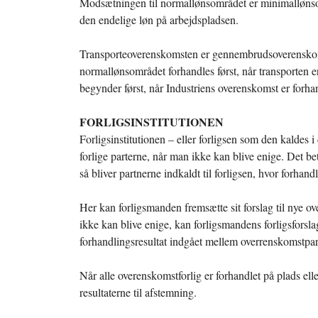
Modsætningen til normallønsområdet er minimallønso
den endelige løn på arbejdspladsen.
Transporteoverenskomsten er gennembrudsoverenskom
normallønsområdet forhandles først, når transporten
begynder først, når Industriens overenskomst er forhan
FORLIGSINSTITUTIONEN
Forligsinstitutionen – eller forligsen som den kaldes i 
forlige parterne, når man ikke kan blive enige. Det be
så bliver partnerne indkaldt til forligsen, hvor forhandl
Her kan forligsmanden fremsætte sit forslag til nye o
ikke kan blive enige, kan forligsmandens forligsfors
forhandlingsresultat indgået mellem overrenskomstpa
Når alle overenskomstforlig er forhandlet på plads elle
resultaterne til afstemning.