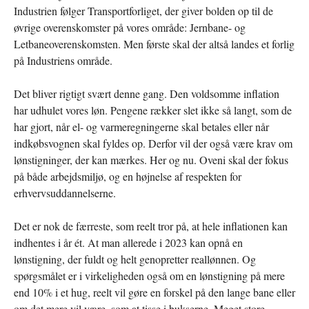
Industrien følger Transportforliget, der giver bolden op til de
øvrige overenskomster på vores område: Jernbane- og
Letbaneoverenskomsten. Men første skal der altså landes et forlig
på Industriens område.
Det bliver rigtigt svært denne gang. Den voldsomme inflation
har udhulet vores løn. Pengene rækker slet ikke så langt, som de
har gjort, når el- og varmeregningerne skal betales eller når
indkøbsvognen skal fyldes op. Derfor vil der også være krav om
lønstigninger, der kan mærkes. Her og nu. Oveni skal der fokus
på både arbejdsmiljø, og en højnelse af respekten for
erhvervsuddannelserne.
Det er nok de færreste, som reelt tror på, at hele inflationen kan
indhentes i år ét. At man allerede i 2023 kan opnå en
lønstigning, der fuldt og helt genopretter reallønnen. Og
spørgsmålet er i virkeligheden også om en lønstigning på mere
end 10% i et hug, reelt vil gøre en forskel på den lange bane eller
om det mere vil være, som at tisse i bukserne. Meget store