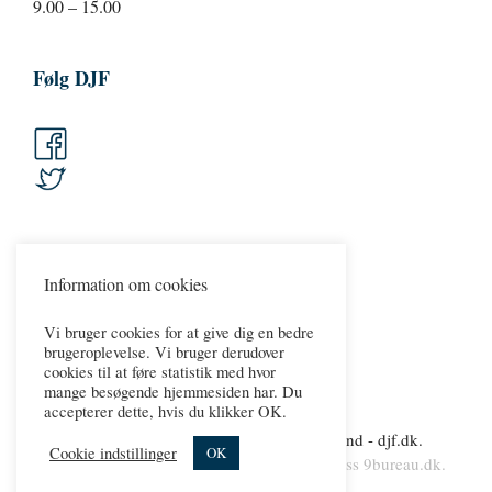
9.00 – 15.00
Følg DJF
Information om cookies
Vi bruger cookies for at give dig en bedre
brugeroplevelse. Vi bruger derudover
cookies til at føre statistik med hvor
mange besøgende hjemmesiden har. Du
accepterer dette, hvis du klikker OK.
Copyright 2026 © Dansk Jernbaneforbund - djf.dk.
Cookie indstillinger
OK
Persondatapolitik.
Cookies
.
web & wordpress
9bureau.dk
.