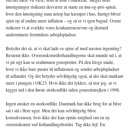
lønstigninger risikerer desværre at starte en løn-og-pris-spiral,
hvor den lønstigning man netop har kæmpet i hus, hurtigt bliver
spist op af endnu mere inflation – og så er vi igen bagud. Oveni
risikerer vi at svække vores konkurrenceevne og dermed
underminere fremtidens arbejdspladser.
Betyder det så, at vi skal lade os spise af med næsten ingenting?
Bestemt ikke. Overenskomstforhandlingerne skal munde ud i, at
vi på sigt kan se reallønnen genoprettet. På den kloge måde,
hvor vi ikke bare puster til inflationen og sender arbejdspladser
til udlandet. Og det betyder selvfølgelig også, at der skal markant
mere i pungen i OK23. Hvis ikke det lykkes, så tror jeg, at vi
kigger ind i den første storkonflikt siden generalstrejken i 1998.
Ingen ønsker en storkonflikt. Danmark har ikke brug for at blive
sat i stå i flere uger. Men det kan selvfølgelig blive
konsekvensen, hvis ikke der kan opnås enighed om en ny
overenskomst ved forhandlingsbordet. Tag ikke fejl. En