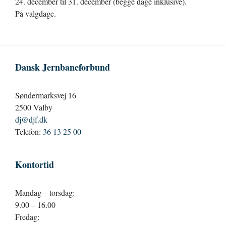
24. december til 31. december (begge dage inklusive).
På valgdage.
Dansk Jernbaneforbund
Søndermarksvej 16
2500 Valby
dj@djf.dk
Telefon:
36 13 25 00
Kontortid
Mandag – torsdag:
9.00 – 16.00
Fredag: