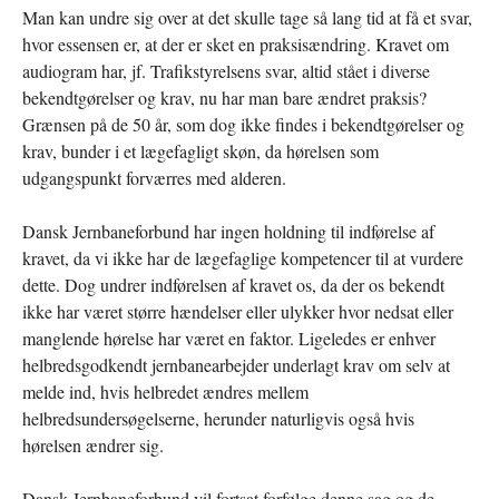
Man kan undre sig over at det skulle tage så lang tid at få et svar,
hvor essensen er, at der er sket en praksisændring. Kravet om
audiogram har, jf. Trafikstyrelsens svar, altid stået i diverse
bekendtgørelser og krav, nu har man bare ændret praksis?
Grænsen på de 50 år, som dog ikke findes i bekendtgørelser og
krav, bunder i et lægefagligt skøn, da hørelsen som
udgangspunkt forværres med alderen.
Dansk Jernbaneforbund har ingen holdning til indførelse af
kravet, da vi ikke har de lægefaglige kompetencer til at vurdere
dette. Dog undrer indførelsen af kravet os, da der os bekendt
ikke har været større hændelser eller ulykker hvor nedsat eller
manglende hørelse har været en faktor. Ligeledes er enhver
helbredsgodkendt jernbanearbejder underlagt krav om selv at
melde ind, hvis helbredet ændres mellem
helbredsundersøgelserne, herunder naturligvis også hvis
hørelsen ændrer sig.
Dansk Jernbaneforbund vil fortsat forfølge denne sag og de