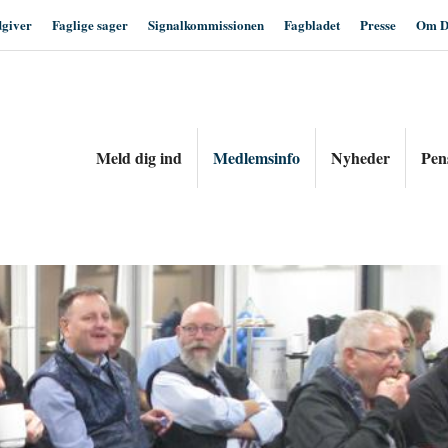
dgiver
Faglige sager
Signalkommissionen
Fagbladet
Presse
Om D
Meld dig ind
Medlemsinfo
Nyheder
Pen