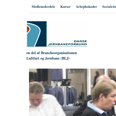
Hop
Medlemsfordele
Kurser
Arbejdsskader
Socialrå
til
indhold
en del af Brancheorganisationen
Luftfart og Jernbane (BLJ)