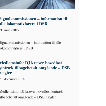
Signalkommissionen – information til
alle lokomotivførere i DSB
21. marts 2019
Signalkommissionen – information til alle
lokomotivførere i DSB
Medlemsinfo: DJ kræver hovedløst
løntræk tilbagebetalt omgående – DSB
nægter
28. december 2018
Medlemsinfo: DJ kræver hovedløst løntræk
tilbagebetalt omgående – DSB nægter