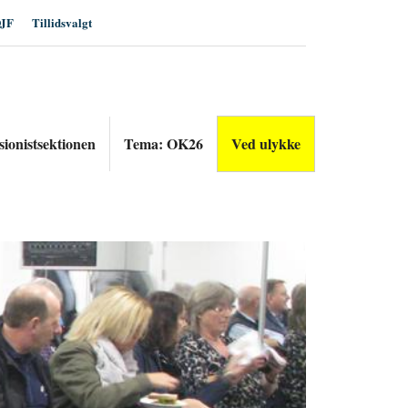
JF
Tillidsvalgt
sionistsektionen
Tema: OK26
Ved ulykke